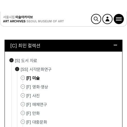
[C] 최민 컬렉션
[S] 도서 자료
[SS] 시각문화연구
[F] 미술
[F] 영화·영상
[F] 사진
[F] 매체연구
[F] 만화
[F] 대중문화