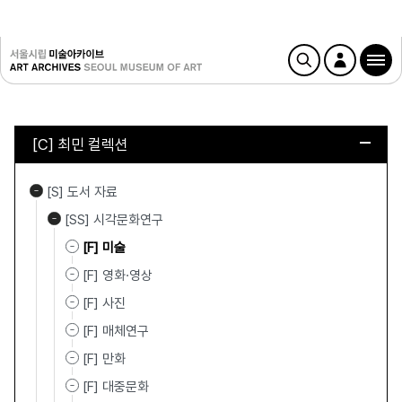
[C] 최민 컬렉션
[S] 도서 자료
[SS] 시각문화연구
[F] 미술
[F] 영화·영상
[F] 사진
[F] 매체연구
[F] 만화
[F] 대중문화