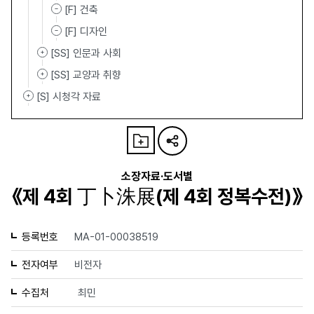
[F] 건축
[F] 디자인
[SS] 인문과 사회
[SS] 교양과 취향
[S] 시청각 자료
소장자료·도서별
《제 4회 丁卜洙展(제 4회 정복수전)》
등록번호
MA-01-00038519
전자여부
비전자
수집처
최민