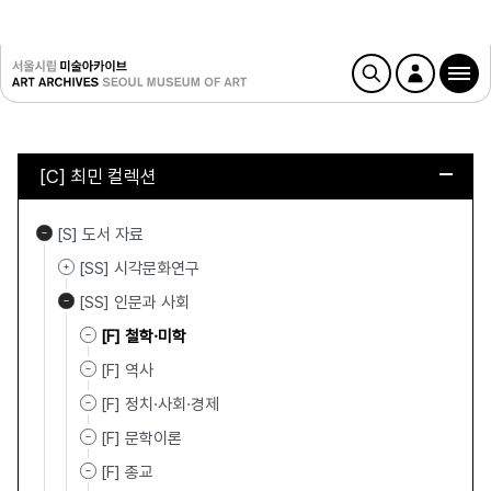
[C] 최민 컬렉션
[S] 도서 자료
[SS] 시각문화연구
[SS] 인문과 사회
[F] 철학·미학
[F] 역사
[F] 정치·사회·경제
[F] 문학이론
[F] 종교