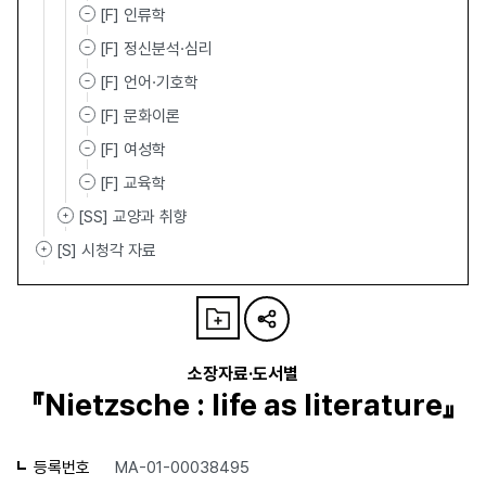
[F] 인류학
[F] 정신분석·심리
[F] 언어·기호학
[F] 문화이론
[F] 여성학
[F] 교육학
[SS] 교양과 취향
[S] 시청각 자료
소장자료·도서별
『Nietzsche : life as literature』
등록번호
MA-01-00038495