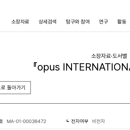
소장자료
상세검색
탐구와 참여
연구
활동
검색
소장자료·도서별
『opus INTERNATION
로 돌아가기
URL 복사
화면인쇄
호
MA-01-00038472
전자여부
비전자