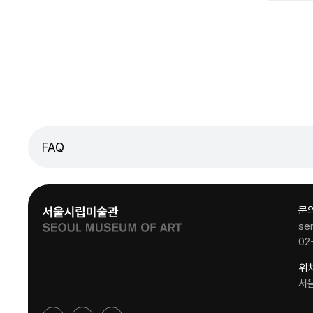
FAQ
문
se
02
위
서