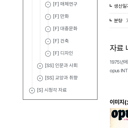
[F] 매체연구
생산일
[F] 만화
분량
[F] 대중문화
[F] 건축
자료 
[F] 디자인
1975년에 
[SS] 인문과 사회
opus I
[SS] 교양과 취향
[S] 시청각 자료
이미지(