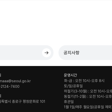
공지사항
의
운영시간
화-금 : 오전 10시-오후 8시
maaa@seoul.go.kr
토/일/공휴일
-2124-7400
하절기(3-10월) : 오전 10시-오
치
동절기(11-2월) : 오전 10시-오
울특별시 종로구 평창문화로 101
휴관일
1월 1일/매주 월요일(공휴일 제외