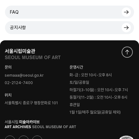
FAQ
공지사항
문의
운영시간
화-금 : 오전 10시-오후 8시
semaaa@seoul.go.kr
토/일/공휴일
02-2124-7400
하절기(3-10월) : 오전 10시-오후 7시
위치
동절기(11-2월) : 오전 10시-오후 6시
서울특별시 종로구 평창문화로 101
휴관일
1월 1일/매주 월요일(공휴일 제외)
로
고