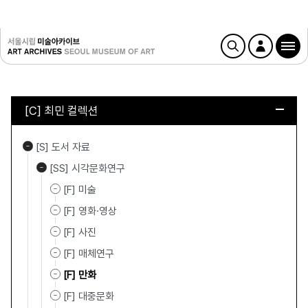
[C] 최민 컬렉션
[S] 도서 자료
[SS] 시각문화연구
[F] 미술
[F] 영화·영상
[F] 사진
[F] 매체연구
[F] 만화
[F] 대중문화