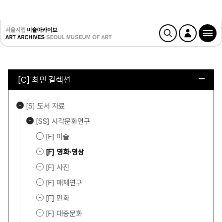
[C] 최민 컬렉션
[S] 도서 자료
[SS] 시각문화연구
[F] 미술
[F] 영화·영상
[F] 사진
[F] 매체연구
[F] 만화
[F] 대중문화