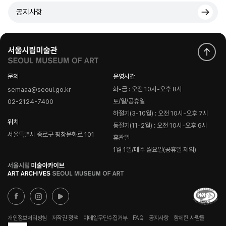
공지사항
문의
운영시간
화-금 : 오전 10시-오후 8시
semaaa@seoul.go.kr
토/일/공휴일
02-2124-7400
하절기(3-10월) : 오전 10시-오후 7시
위치
동절기(11-2월) : 오전 10시-오후 6시
서울특별시 종로구 평창문화로 101
휴관일
1월 1일/매주 월요일(공휴일 제외)
로
고
개인정보처리방침
저작권 정책
이메일무단수집거부
FAQ
공지사항
함께한 사람들