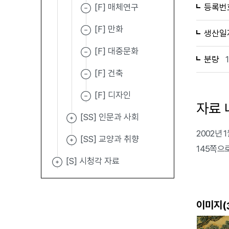
[F] 매체연구
등록번
[F] 만화
생산일
[F] 대중문화
분량
[F] 건축
[F] 디자인
자료 
[SS] 인문과 사회
2002년
[SS] 교양과 취향
145쪽으
[S] 시청각 자료
이미지(