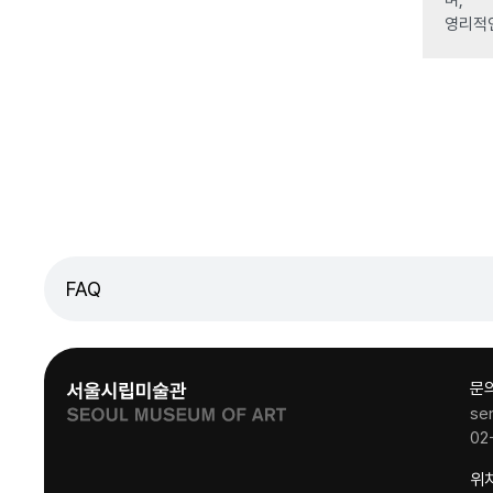
며,
영리적
FAQ
문
se
02
위