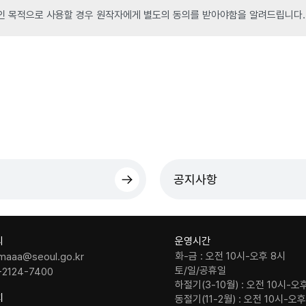
인 목적으로 사용할 경우 원작자에게 별도의 동의를 받아야함을 알려드립니다.
공지사항
의
운영시간
화-금 : 오전 10시-오후 8시
maaa@seoul.go.kr
토/일/공휴일
-2124-7400
하절기(3-10월) : 오전 10시-오
치
동절기(11-2월) : 오전 10시-오