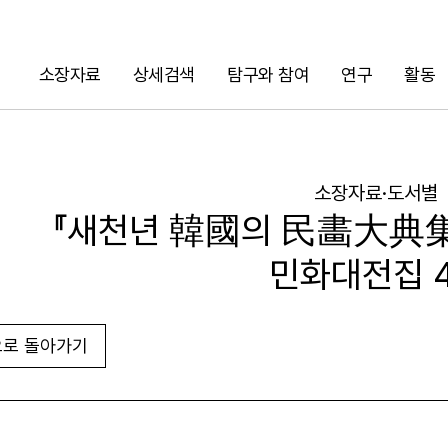
소장자료
상세검색
탐구와 참여
연구
활동
검색
소장자료·도서별
『새천년 韓國의 民畵大典集
민화대전집 4
로 돌아가기
URL 복사
화면인쇄