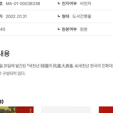
호
MA-01-00038338
전자여부
비전자
자
2002 .01.31
형태
도서간행물
145
원본여부
원본
내용
 1월 31일에 발간된 『새천년 韓國의 民畵大典集 4(새천년 한국의 민화대
로 구성되어 있다.
)
3