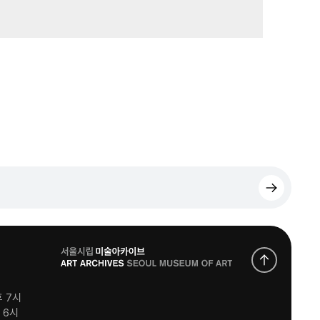
로
고
후 7시
후 6시