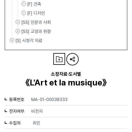
[F] 건축
[F] 디자인
[SS] 인문과 사회
[SS] 교양과 취향
[S] 시청각 자료
소장자료·도서별
《L'Art et la musique》
등록번호
MA-01-00038333
전자여부
비전자
수집처
최민