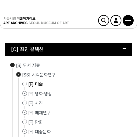
[C] 최민 컬렉션
[S] 도서 자료
[SS] 시각문화연구
[F] 미술
[F] 영화·영상
[F] 사진
[F] 매체연구
[F] 만화
[F] 대중문화