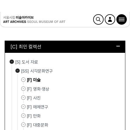
[C] 최민 컬렉션
[S] 도서 자료
[SS] 시각문화연구
[F] 미술
[F] 영화·영상
[F] 사진
[F] 매체연구
[F] 만화
[F] 대중문화