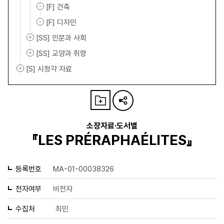
[F] 건축
[F] 디자인
[SS] 인문과 사회
[SS] 교양과 취향
[S] 시청각 자료
소장자료·도서별
『LES PRÉRAPHAÉLITES』
등록번호
MA-01-00038326
전자여부
비전자
수집처
최민