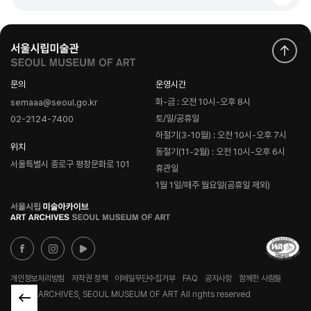
문의
운영시간
화-금 : 오전 10시-오후 8시
semaaa@seoul.go.kr
토/일/공휴일
02-2124-7400
하절기(3-10월) : 오전 10시-오후 7시
위치
동절기(11-2월) : 오전 10시-오후 6시
서울특별시 종로구 평창문화로 101
휴관일
1월 1일/매주 월요일(공휴일 제외)
로
고
개인정보처리방침
저작권 정책
이메일무단수집거부
FAQ
공지사항
함께한 사람들
© ART ARCHIVES, SEOUL MUSEUM OF ART All rights reserved