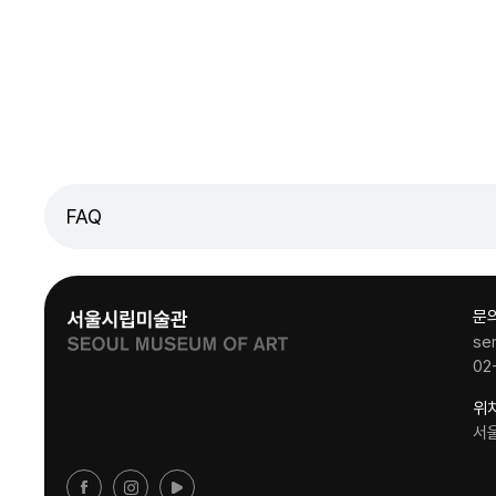
FAQ
문
se
02
위
서