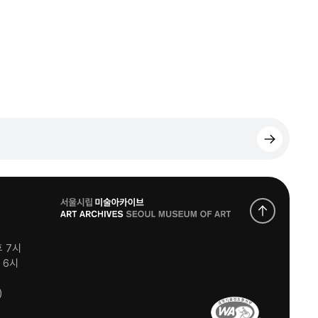
로
고
후 7시
후 6시
)