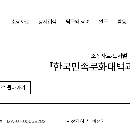
소장자료
상세검색
탐구와 참여
연구
활동
검색
소장자료·도서별
『한국민족문화대백과
로 돌아가기
URL 복사
화면인쇄
호
MA-01-00038282
전자여부
비전자