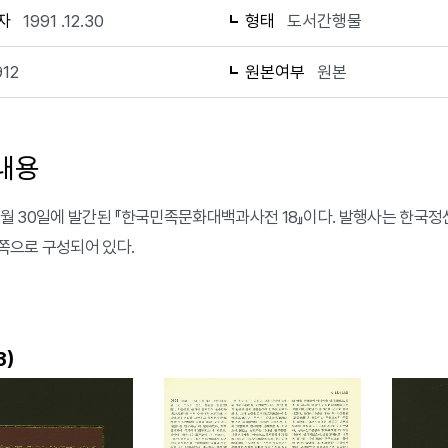
자
1991 .12.30
형태
도서간행물
912
원본여부
원본
내용
 12월 30일에 발간된 『한국민족문화대백과사전 18』이다. 발행사는 
2쪽으로 구성되어 있다.
)
3