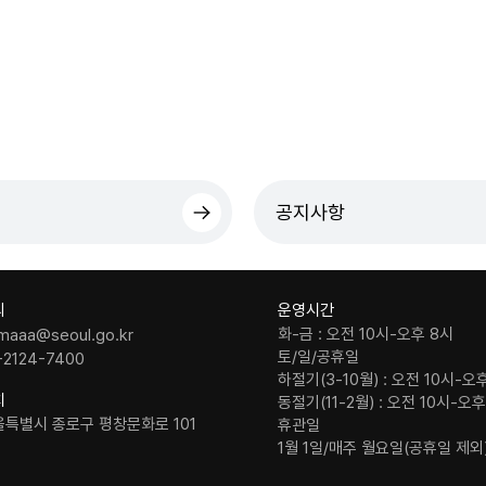
공지사항
의
운영시간
화-금 : 오전 10시-오후 8시
maaa@seoul.go.kr
토/일/공휴일
-2124-7400
하절기(3-10월) : 오전 10시-오
치
동절기(11-2월) : 오전 10시-오
울특별시 종로구 평창문화로 101
휴관일
1월 1일/매주 월요일(공휴일 제외