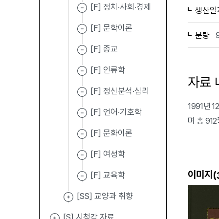
[F] 정치·사회·경제
생산일
[F] 문학이론
분량
[F] 종교
[F] 인류학
자료 
[F] 정신분석·심리
1991년
[F] 언어·기호학
며 총 91
[F] 문화이론
[F] 여성학
이미지(
[F] 교육학
[SS] 교양과 취향
[S] 시청각 자료