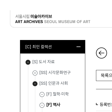
로그인
[C] 최민 컬렉션
[S] 도서 자료
[SS] 시각문화연구
목록으
[SS] 인문과 사회
[F] 철학·미학
등록번
[F] 역사