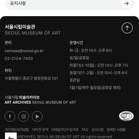
공지사항
문의
운영시간
화-금 : 오전 10시-오후 8시
semaaa@seoul.go.kr
토/일/공휴일
02-2124-7400
하절기(3-10월) : 오전 10시-오후 7시
위치
동절기(11-2월) : 오전 10시-오후 6시
서울특별시 종로구 평창문화로 101
휴관일
1월 1일/매주 월요일(공휴일 제외)
로
고
개인정보처리방침
저작권 정책
이메일무단수집거부
FAQ
공지사항
함께한 사람들
© ART ARCHIVES, SEOUL MUSEUM OF ART All rights reserved