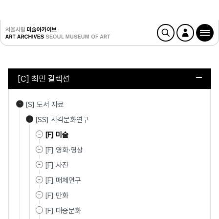
[C] 최민 컬렉션
[S] 도서 자료
[SS] 시각문화연구
[F] 미술
[F] 영화·영상
[F] 사진
[F] 매체연구
[F] 만화
[F] 대중문화