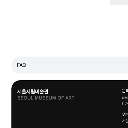
FAQ
문
se
02
위
서