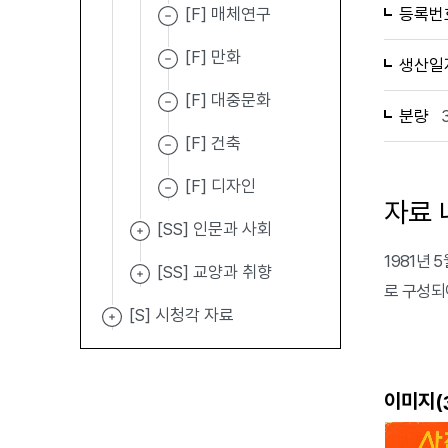
[F] 매체연구
등록번
[F] 만화
생산일
[F] 대중문화
분량
[F] 건축
[F] 디자인
자료 
[SS] 인문과 사회
1981년
[SS] 교양과 취향
로 구성되
[S] 시청각 자료
이미지(