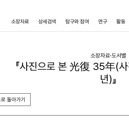
소장자료
상세검색
탐구와 참여
연구
활동
검색
소장자료·도서별
『사진으로 본 光復 35年(사
년)』
로 돌아가기
URL 복사
화면인쇄