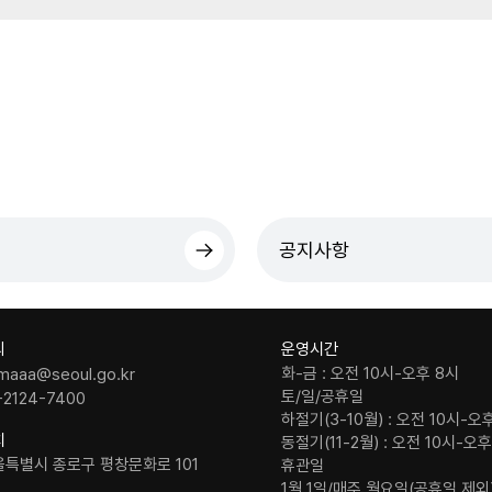
공지사항
의
운영시간
화-금 : 오전 10시-오후 8시
maaa@seoul.go.kr
토/일/공휴일
-2124-7400
하절기(3-10월) : 오전 10시-오
치
동절기(11-2월) : 오전 10시-오
울특별시 종로구 평창문화로 101
휴관일
1월 1일/매주 월요일(공휴일 제외