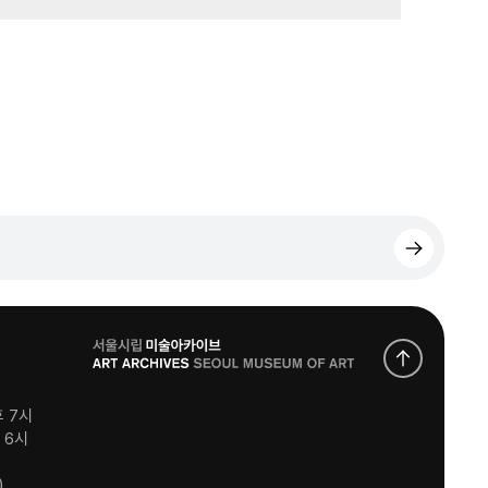
로
고
후 7시
후 6시
)