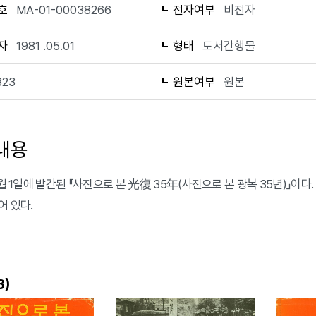
호
MA-01-00038266
전자여부
비전자
자
1981 .05.01
형태
도서간행물
323
원본여부
원본
내용
 5월 1일에 발간된 『사진으로 본 光復 35年(사진으로 본 광복 35년)』
어 있다.
)
3