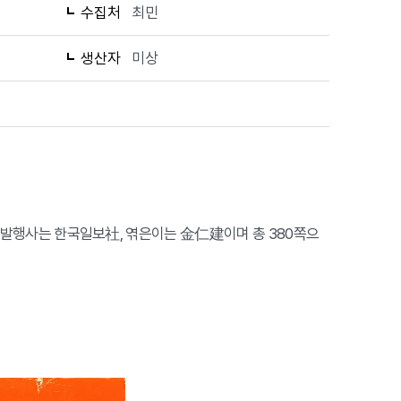
수집처
최민
생산자
미상
이다. 발행사는 한국일보社, 엮은이는 金仁建이며 총 380쪽으