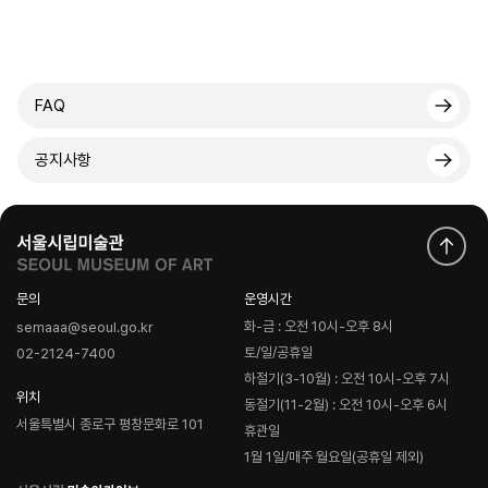
FAQ
공지사항
문의
운영시간
화-금 : 오전 10시-오후 8시
semaaa@seoul.go.kr
토/일/공휴일
02-2124-7400
하절기(3-10월) : 오전 10시-오후 7시
위치
동절기(11-2월) : 오전 10시-오후 6시
서울특별시 종로구 평창문화로 101
휴관일
1월 1일/매주 월요일(공휴일 제외)
로