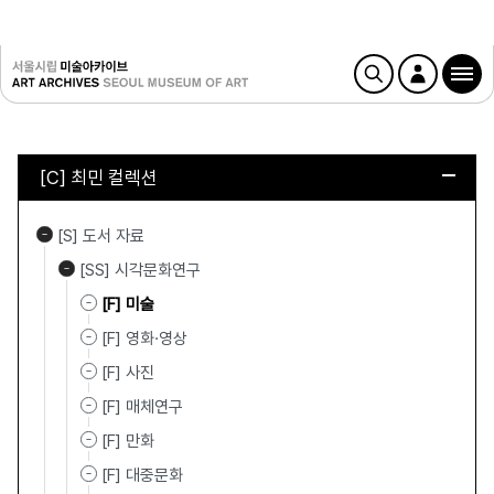
[C] 최민 컬렉션
[S] 도서 자료
[SS] 시각문화연구
[F] 미술
[F] 영화·영상
[F] 사진
[F] 매체연구
[F] 만화
[F] 대중문화