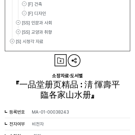
[F] 건축
[F] 디자인
[SS] 인문과 사회
[SS] 교양과 취향
[S] 시청각 자료
소장자료·도서별
『一品堂册页精品 : 淸 惲壽平
臨各家山水册』
등록번호
MA-01-00038243
전자여부
비전자