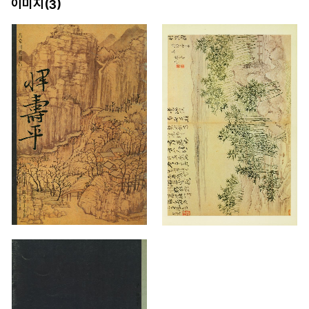
이미지(
)
3