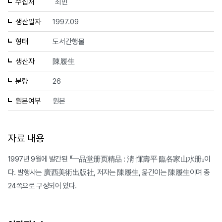
수집처
최민
생산일자
1997.09
형태
도서간행물
생산자
陳履生
분량
26
원본여부
원본
자료 내용
1997년 9월에 발간된 『一品堂册页精品 : 淸 惲壽平 臨各家山水册』이
다. 발행사는 廣西美術出版社, 저자는 陳履生, 옮긴이는 陳履生이며 총
24쪽으로 구성되어 있다.