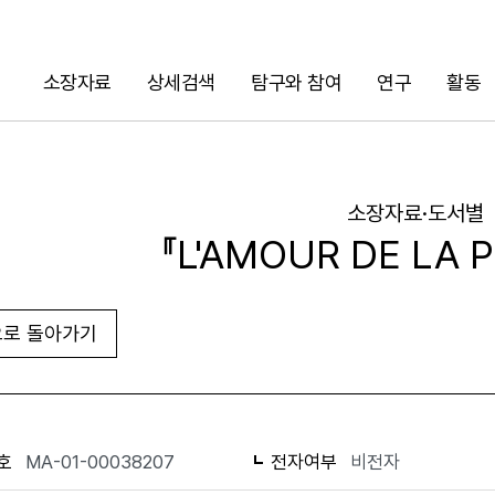
소장자료
상세검색
탐구와 참여
연구
활동
검색
소장자료·도서별
『L'AMOUR DE LA 
로 돌아가기
URL 복사
화면인쇄
호
MA-01-00038207
전자여부
비전자