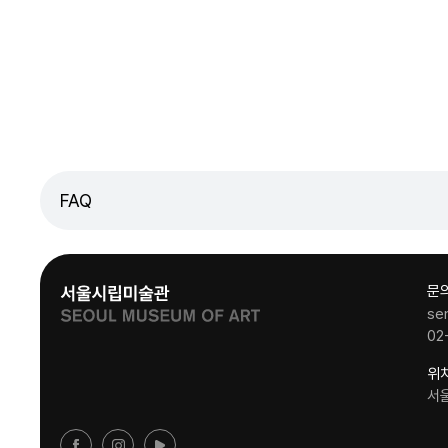
FAQ
문
se
02
위
서