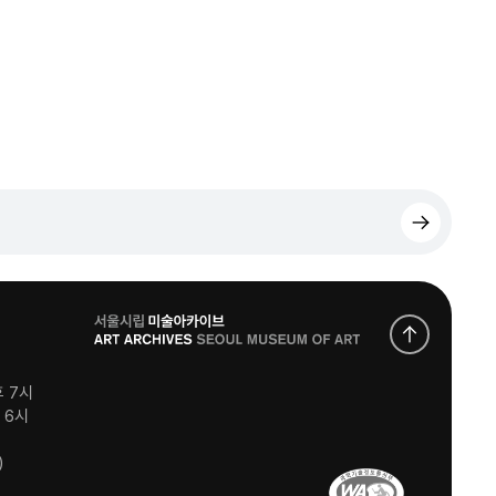
로
고
후 7시
후 6시
)