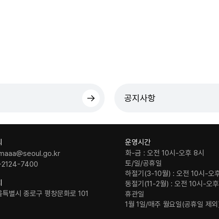
공지사항
의
운영시간
화-금 : 오전 10시-오후 8시
maaa@seoul.go.kr
토/일/공휴일
-2124-7400
하절기(3-10월) : 오전 10시-오
치
동절기(11-2월) : 오전 10시-오
울특별시 종로구 평창문화로 101
휴관일
1월 1일/매주 월요일(공휴일 제외