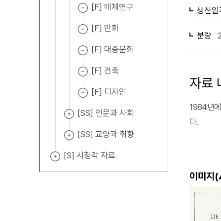
[F] 매체연구
생산일
[F] 만화
분량
[F] 대중문화
[F] 건축
자료 
[F] 디자인
1984년에 
[SS] 인문과 사회
다.
[SS] 교양과 취향
[S] 시청각 자료
이미지(