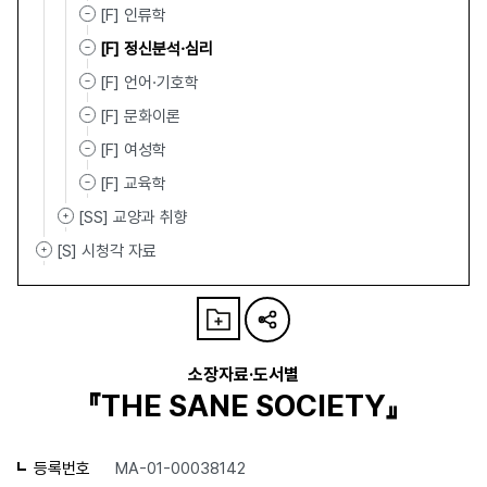
[F] 인류학
[F] 정신분석·심리
[F] 언어·기호학
[F] 문화이론
[F] 여성학
[F] 교육학
[SS] 교양과 취향
[S] 시청각 자료
소장자료·도서별
『THE SANE SOCIETY』
등록번호
MA-01-00038142