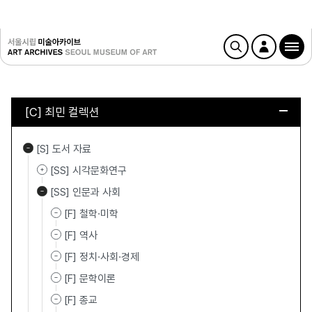
[C] 최민 컬렉션
[S] 도서 자료
[SS] 시각문화연구
[SS] 인문과 사회
[F] 철학·미학
[F] 역사
[F] 정치·사회·경제
[F] 문학이론
[F] 종교