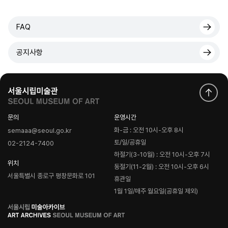
FAQ
공지사항
문의
운영시간
화-금 : 오전 10시-오후 8시
semaaa@seoul.go.kr
토/일/공휴일
02-2124-7400
하절기(3-10월) : 오전 10시-오후 7시
위치
동절기(11-2월) : 오전 10시-오후 6시
서울특별시 종로구 평창문화로 101
휴관일
1월 1일/매주 월요일(공휴일 제외)
로
고