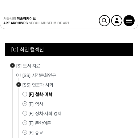
[C] 최민 컬렉션
[S] 도서 자료
[SS] 시각문화연구
[SS] 인문과 사회
[F] 철학·미학
[F] 역사
[F] 정치·사회·경제
[F] 문학이론
[F] 종교