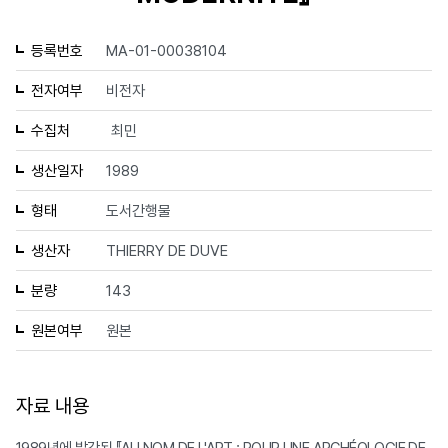
등록번호
MA-01-00038104
전자여부
비전자
수집처
최민
생산일자
1989
형태
도서간행물
생산자
THIERRY DE DUVE
분량
143
원본여부
원본
자료 내용