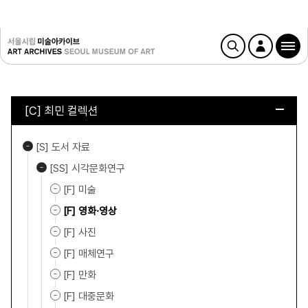
[C] 최민 컬렉션
[S] 도서 자료
[SS] 시각문화연구
[F] 미술
[F] 영화·영상
[F] 사진
[F] 매체연구
[F] 만화
[F] 대중문화