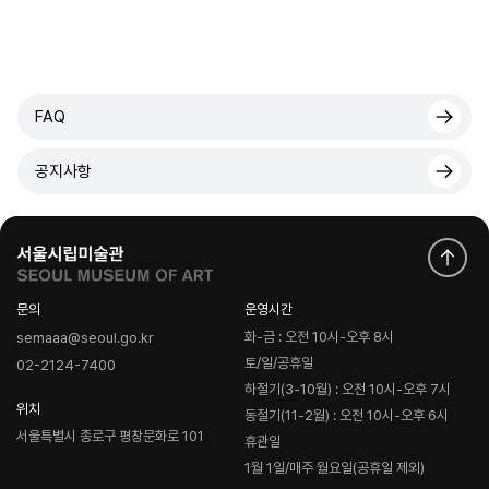
FAQ
공지사항
문의
운영시간
화-금 : 오전 10시-오후 8시
semaaa@seoul.go.kr
토/일/공휴일
02-2124-7400
하절기(3-10월) : 오전 10시-오후 7시
위치
동절기(11-2월) : 오전 10시-오후 6시
서울특별시 종로구 평창문화로 101
휴관일
1월 1일/매주 월요일(공휴일 제외)