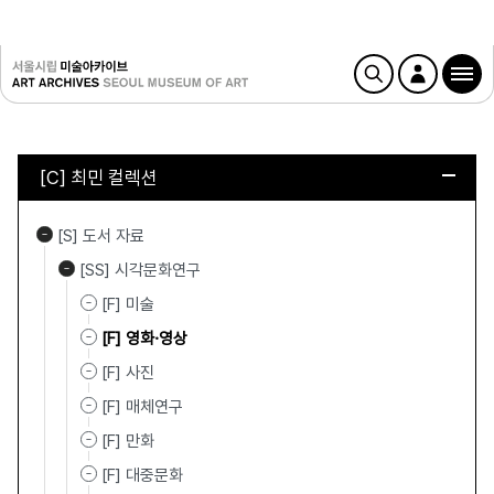
[C] 최민 컬렉션
[S] 도서 자료
[SS] 시각문화연구
[F] 미술
[F] 영화·영상
[F] 사진
[F] 매체연구
[F] 만화
[F] 대중문화