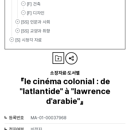
[F] 건축
[F] 디자인
[SS] 인문과 사회
[SS] 교양과 취향
[S] 시청각 자료
소장자료·도서별
『le cinéma colonial : de
"latlantide" à "lawrence
d'arabie"』
등록번호
MA-01-00037968
전자여부
비전자