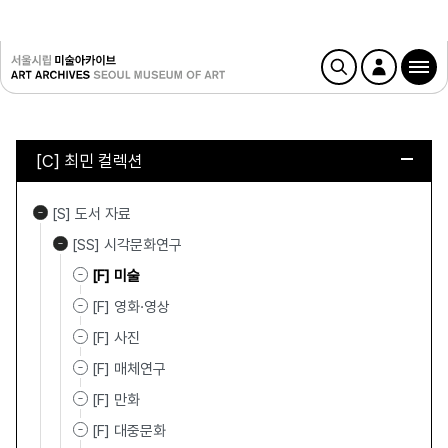
[C] 최민 컬렉션
[S] 도서 자료
[SS] 시각문화연구
[F] 미술
[F] 영화·영상
[F] 사진
[F] 매체연구
[F] 만화
[F] 대중문화