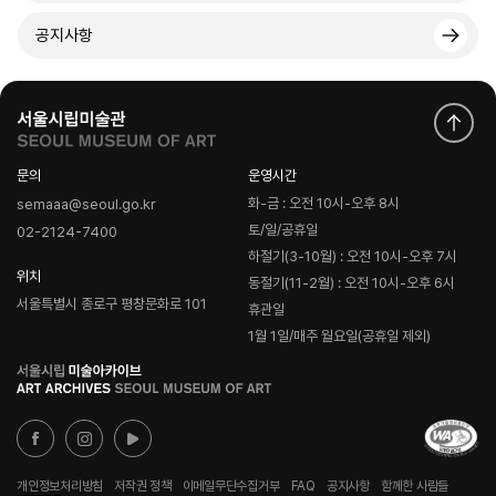
공지사항
문의
운영시간
화-금 : 오전 10시-오후 8시
semaaa@seoul.go.kr
토/일/공휴일
02-2124-7400
하절기(3-10월) : 오전 10시-오후 7시
위치
동절기(11-2월) : 오전 10시-오후 6시
서울특별시 종로구 평창문화로 101
휴관일
1월 1일/매주 월요일(공휴일 제외)
로
고
개인정보처리방침
저작권 정책
이메일무단수집거부
FAQ
공지사항
함께한 사람들