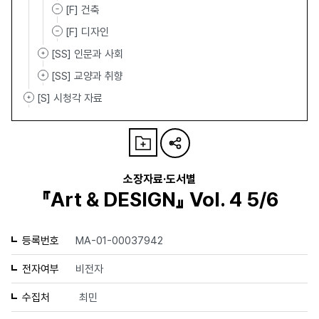
[F] 건축
[F] 디자인
[SS] 인문과 사회
[SS] 교양과 취향
[S] 시청각 자료
소장자료·도서별
『Art & DESIGN』 Vol. 4 5/6
등록번호
MA-01-00037942
전자여부
비전자
수집처
최민