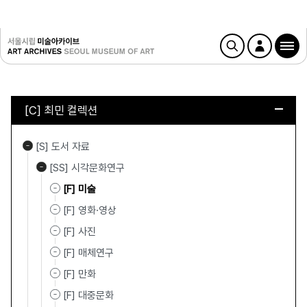
[C] 최민 컬렉션
[S] 도서 자료
[SS] 시각문화연구
[F] 미술
[F] 영화·영상
[F] 사진
[F] 매체연구
[F] 만화
[F] 대중문화