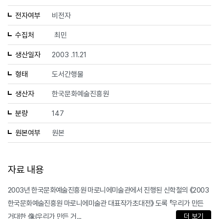
전자여부
비전자
수집처
최민
생산일자
2003 .11.21
형태
도서간행물
생산자
한국문화예술진흥원
분량
147
원본여부
원본
자료 내용
2003년 한국문화예술진흥원 마로니에미술관에서 진행된 신학철의 《2003
한국문화예술진흥원 마로니에미술관 대표작가초대전》 도록 『우리가 만든
거대한 像(우리가 만든 거...
더 보기