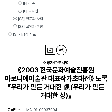
[F] 건축
[F] 디자인
[SS] 인문과 사회
[SS] 교양과 취향
[S] 시청각 자료
소장자료·도서별
《2003 한국문화예술진흥원
마로니에미술관 대표작가초대전》 도록
『우리가 만든 거대한 像(우리가 만든
거대한 상)』
등록번호
MA-01-00037904