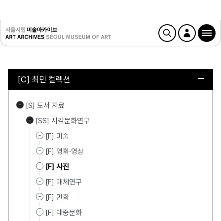
[C] 최민 컬렉션
[S] 도서 자료
[SS] 시각문화연구
[F] 미술
[F] 영화·영상
[F] 사진
[F] 매체연구
[F] 만화
[F] 대중문화