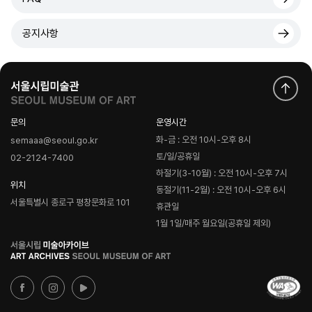
공지사항
문의
운영시간
화-금 : 오전 10시-오후 8시
semaaa@seoul.go.kr
토/일/공휴일
02-2124-7400
하절기(3-10월) : 오전 10시-오후 7시
위치
동절기(11-2월) : 오전 10시-오후 6시
서울특별시 종로구 평창문화로 101
휴관일
1월 1일/매주 월요일(공휴일 제외)
로
고