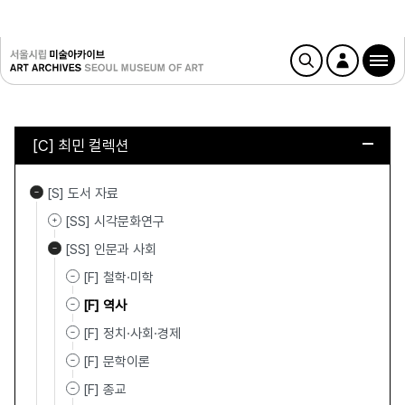
[C] 최민 컬렉션
[S] 도서 자료
[SS] 시각문화연구
[SS] 인문과 사회
[F] 철학·미학
[F] 역사
[F] 정치·사회·경제
[F] 문학이론
[F] 종교