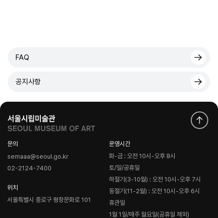
FAQ
공지사항
문의
운영시간
화-금 : 오전 10시-오후 8시
semaaa@seoul.go.kr
토/일/공휴일
02-2124-7400
하절기(3-10월) : 오전 10시-오후 7시
위치
동절기(11-2월) : 오전 10시-오후 6시
서울특별시 종로구 평창문화로 101
휴관일
1월 1일/매주 월요일(공휴일 제외)