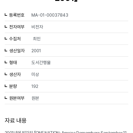
등록번호
MA-01-00037843
전자여부
비전자
수집처
최민
생산일자
2001
형태
도서간행물
생산자
미상
분량
192
원본여부
원본
자료 내용