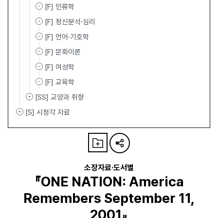
[F] 인류학
[F] 정신분석·심리
[F] 언어·기호학
[F] 문화이론
[F] 여성학
[F] 교육학
[SS] 교양과 취향
[S] 시청각 자료
소장자료·도서별
『ONE NATION: America
Remembers September 11,
2001』