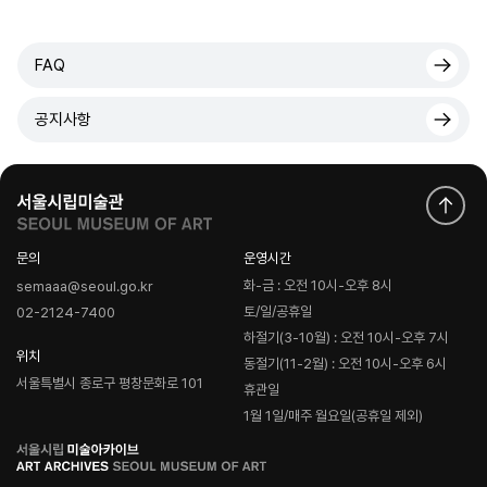
FAQ
공지사항
문의
운영시간
화-금 : 오전 10시-오후 8시
semaaa@seoul.go.kr
토/일/공휴일
02-2124-7400
하절기(3-10월) : 오전 10시-오후 7시
위치
동절기(11-2월) : 오전 10시-오후 6시
서울특별시 종로구 평창문화로 101
휴관일
1월 1일/매주 월요일(공휴일 제외)
로
고