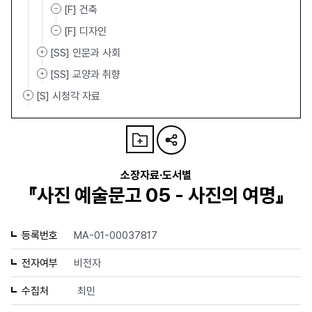
[F] 건축
[F] 디자인
[SS] 인문과 사회
[SS] 교양과 취향
[S] 시청각 자료
소장자료·도서별
『사진 예술문고 05 - 사진의 여명』
등록번호
MA-01-00037817
전자여부
비전자
수집처
최민