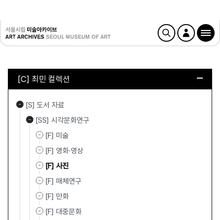
[C] 최민 컬렉션
[S] 도서 자료
[SS] 시각문화연구
[F] 미술
[F] 영화·영상
[F] 사진
[F] 매체연구
[F] 만화
[F] 대중문화