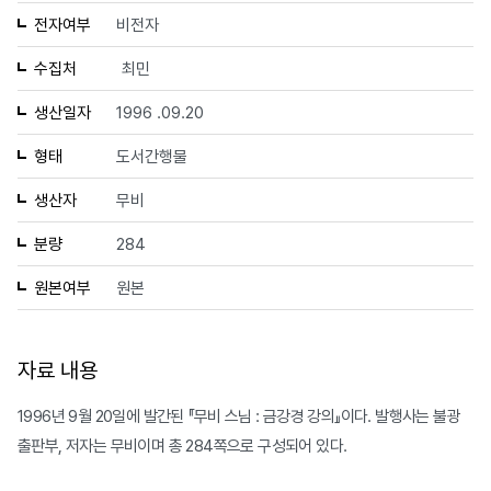
전자여부
비전자
수집처
최민
생산일자
1996 .09.20
형태
도서간행물
생산자
무비
분량
284
원본여부
원본
자료 내용
1996년 9월 20일에 발간된 『무비 스님 : 금강경 강의』이다. 발행사는 불광
출판부, 저자는 무비이며 총 284쪽으로 구성되어 있다.