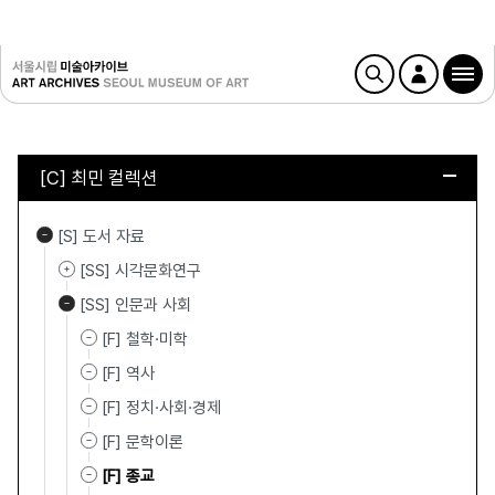
[C] 최민 컬렉션
[S] 도서 자료
[SS] 시각문화연구
[SS] 인문과 사회
[F] 철학·미학
[F] 역사
[F] 정치·사회·경제
[F] 문학이론
[F] 종교