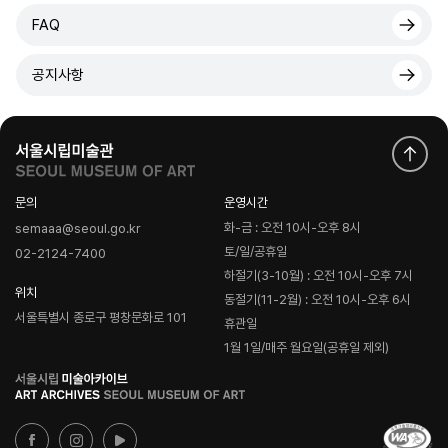
FAQ
공지사항
문의
운영시간
화-금 : 오전 10시-오후 8시
semaaa@seoul.go.kr
토/일/공휴일
02-2124-7400
하절기(3-10월) : 오전 10시-오후 7시
위치
동절기(11-2월) : 오전 10시-오후 6시
서울특별시 종로구 평창문화로 101
휴관일
1월 1일/매주 월요일(공휴일 제외)
로
고