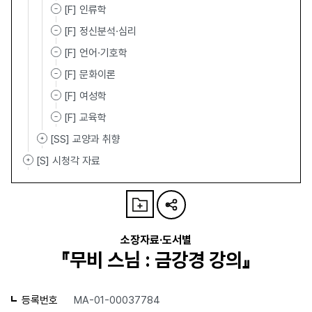
[F] 인류학
[F] 정신분석·심리
[F] 언어·기호학
[F] 문화이론
[F] 여성학
[F] 교육학
[SS] 교양과 취향
[S] 시청각 자료
소장자료·도서별
『무비 스님 : 금강경 강의』
등록번호
MA-01-00037784