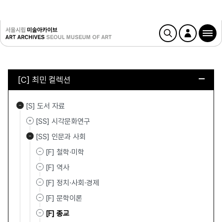
[C] 최민 컬렉션
[S] 도서 자료
[SS] 시각문화연구
[SS] 인문과 사회
[F] 철학·미학
[F] 역사
[F] 정치·사회·경제
[F] 문학이론
[F] 종교