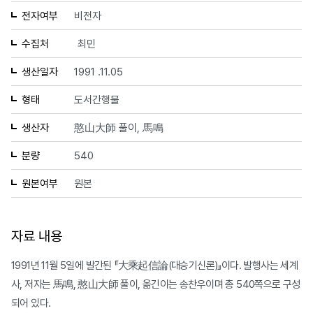
전자여부
비전자
수집처
최민
생산일자
1991 .11.05
형태
도서간행물
생산자
憨山大師 풀이, 馬鳴
분량
540
원본여부
원본
자료 내용
1991년 11월 5일에 발간된 『大乘起信論(대승기신론)』이다. 발행사는 세계
사, 저자는 馬鳴, 憨山大師 풀이, 옮긴이는 송찬우이며 총 540쪽으로 구성
되어 있다.