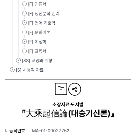
[F] 인류학
[F] 정신분석·심리
[F] 언어·기호학
[F] 문화이론
[F] 여성학
[F] 교육학
[SS] 교양과 취향
[S] 시청각 자료
소장자료·도서별
『大乘起信論(대승기신론)』
등록번호
MA-01-00037752