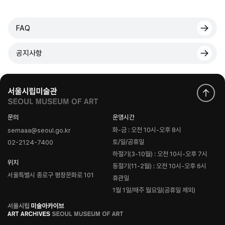
FAQ
공지사항
문의
운영시간
화-금 : 오전 10시-오후 8시
semaaa@seoul.go.kr
토/일/공휴일
02-2124-7400
하절기(3-10월) : 오전 10시-오후 7시
위치
동절기(11-2월) : 오전 10시-오후 6시
서울특별시 종로구 평창문화로 101
휴관일
1월 1일/매주 월요일(공휴일 제외)
로
고