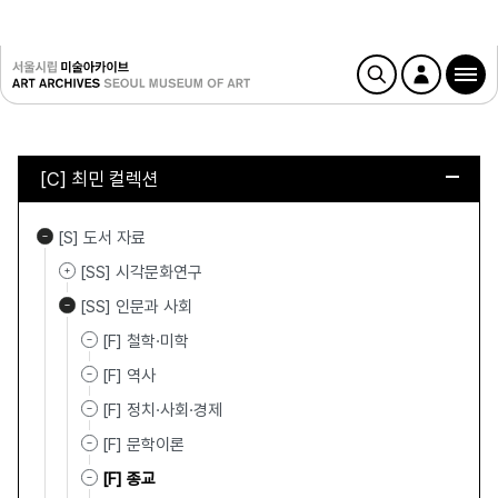
[C] 최민 컬렉션
[S] 도서 자료
[SS] 시각문화연구
[SS] 인문과 사회
[F] 철학·미학
[F] 역사
[F] 정치·사회·경제
[F] 문학이론
[F] 종교