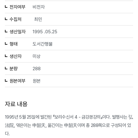
전자여부
비전자
수집처
최민
생산일자
1995 .05.25
형태
도서간행물
생산자
미상
분량
288
원본여부
원본
자료 내용
1995년 5월 25일에 발간된 『보리수신서 4 - 금강경강의』이다. 발행사는 弘
法院, 엮은이는 申韶天, 옮긴이는 申韶天이며 총 288쪽으로 구성되어 있
다.