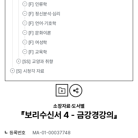
[F] 인류학
[F] 정신분석·심리
[F] 언어·기호학
[F] 문화이론
[F] 여성학
[F] 교육학
[SS] 교양과 취향
[S] 시청각 자료
소장자료·도서별
『보리수신서 4 - 금강경강의』
등록번호
MA-01-00037748