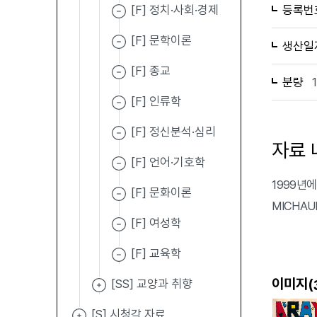
[F] 정치·사회·경제
등록번
[F] 문학이론
생산일
[F] 종교
분량
[F] 인류학
[F] 정신분석·심리
자료 
[F] 언어·기호학
1999년에
[F] 문화이론
MICHAU
[F] 여성학
[F] 교육학
이미지(
[SS] 교양과 취향
[S] 시청각 자료