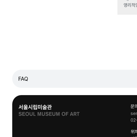
영리적
FAQ
문
se
02
위