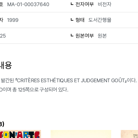
호
MA-01-00037640
전자여부
비전자
자
1999
형태
도서간행물
125
원본여부
원본
내용
 발간된 『CRITÈRES ESTHÉTIQUES ET JUDGEMENT GOÛT』이다. 
D이며 총 125쪽으로 구성되어 있다.
)
3