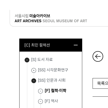
로그인
[C] 최민 컬렉션
[S] 도서 자료
[SS] 시각문화연구
[SS] 인문과 사회
목록으
[F] 철학·미학
[F] 역사