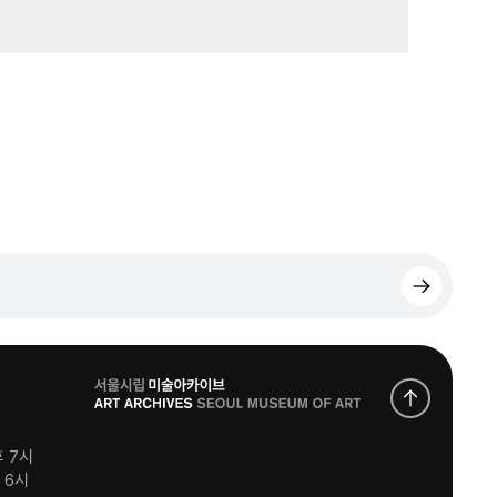
로
고
후 7시
후 6시