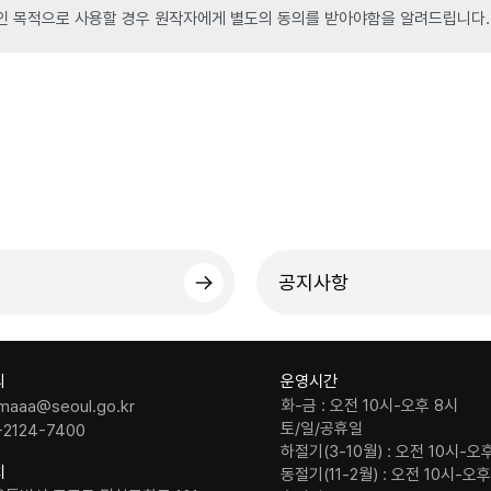
인 목적으로 사용할 경우 원작자에게 별도의 동의를 받아야함을 알려드립니다.
공지사항
의
운영시간
화-금 : 오전 10시-오후 8시
maaa@seoul.go.kr
토/일/공휴일
-2124-7400
하절기(3-10월) : 오전 10시-오
치
동절기(11-2월) : 오전 10시-오