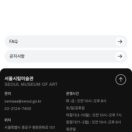
FAQ
공지사항
문의
운영시간
화-금 : 오전 10시-오후 8시
semaaa@seoul.go.kr
토/일/공휴일
02-2124-7400
하절기(3-10월) : 오전 10시-오후 7시
위치
동절기(11-2월) : 오전 10시-오후 6시
서울특별시 종로구 평창문화로 101
휴관일