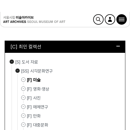
[C] 최민 컬렉션
[S] 도서 자료
[SS] 시각문화연구
[F] 미술
[F] 영화·영상
[F] 사진
[F] 매체연구
[F] 만화
[F] 대중문화