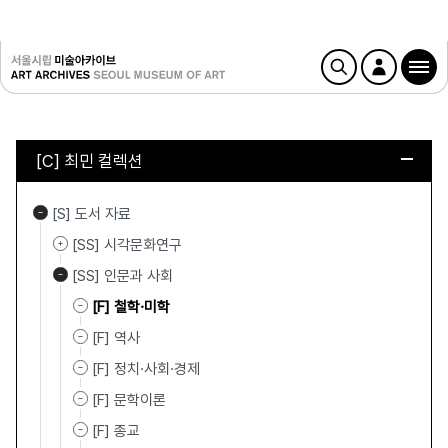
[C] 최민 컬렉션
[S] 도서 자료
[SS] 시각문화연구
[SS] 인문과 사회
[F] 철학·미학
[F] 역사
[F] 정치·사회·경제
[F] 문학이론
[F] 종교