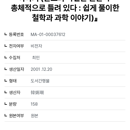
총체적으로 틀려 있다 : 쉽게 풀이한
철학과 과학 이야기)』
등록번호
MA-01-00037612
전자여부
비전자
수집처
최민
생산일자
2001 .12.20
형태
도서간행물
생산자
韓炳瑚
분량
158
원본여부
원본