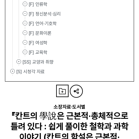
[F] 인류학
[F] 정신분석·심리
[F] 언어·기호학
[F] 문화이론
[F] 여성학
[F] 교육학
[SS] 교양과 취향
[S] 시청각 자료
소장자료·도서별
『칸트의 學說은 근본적·총체적으로
틀려 있다 : 쉽게 풀이한 철학과 과학
이야기 (칸트의 학설은 근본적·