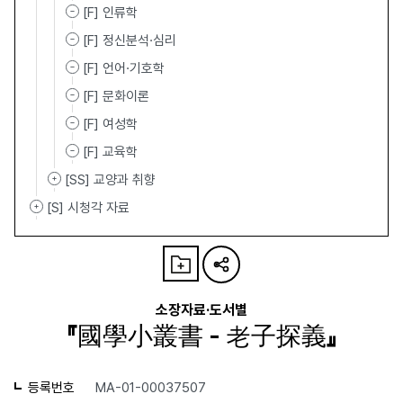
[F] 인류학
[F] 정신분석·심리
[F] 언어·기호학
[F] 문화이론
[F] 여성학
[F] 교육학
[SS] 교양과 취향
[S] 시청각 자료
소장자료·도서별
『國學小叢書 - 老子探義』
등록번호
MA-01-00037507