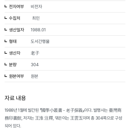
전자여부
비전자
수집처
최민
생산일자
1988.01
형태
도서간행물
생산자
老子
분량
304
원본여부
원본
자료 내용
1988년 1월에 발간된 『國學小叢書 - 老子探義』이다. 발행사는 臺灣商
務印書館, 저자는 王淮 注釋, 엮은이는 王雲五이며 총 304쪽으로 구성
되어 있다.