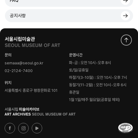
FAQ
공지사항
문의
운영시간
화-금 : 오전 10시-오후 8시
semaaa@seoul.go.kr
토/일/공휴일
02-2124-7400
하절기(3-10월) : 오전 10시-오후 7시
위치
동절기(11-2월) : 오전 10시-오후 6시
서울특별시 종로구 평창문화로 101
휴관일
1월 1일/매주 월요일(공휴일 제외)
로
고