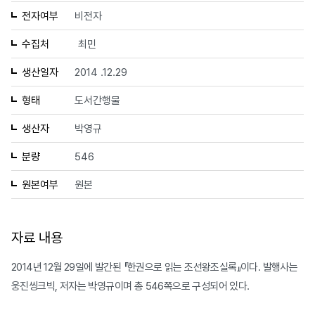
전자여부
비전자
수집처
최민
생산일자
2014 .12.29
형태
도서간행물
생산자
박영규
분량
546
원본여부
원본
자료 내용
2014년 12월 29일에 발간된 『한권으로 읽는 조선왕조실록』이다. 발행사는
웅진씽크빅, 저자는 박영규이며 총 546쪽으로 구성되어 있다.