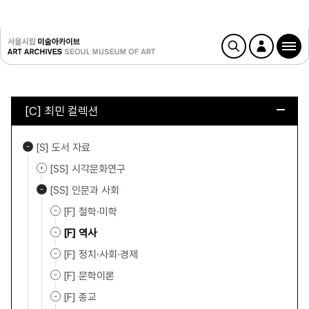
[C] 최민 컬렉션
[S] 도서 자료
[SS] 시각문화연구
[SS] 인문과 사회
[F] 철학·미학
[F] 역사
[F] 정치·사회·경제
[F] 문학이론
[F] 종교