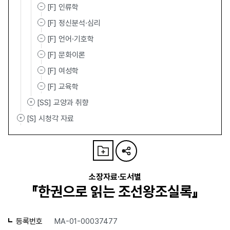
[F] 인류학
[F] 정신분석·심리
[F] 언어·기호학
[F] 문화이론
[F] 여성학
[F] 교육학
[SS] 교양과 취향
[S] 시청각 자료
소장자료·도서별
『한권으로 읽는 조선왕조실록』
등록번호
MA-01-00037477