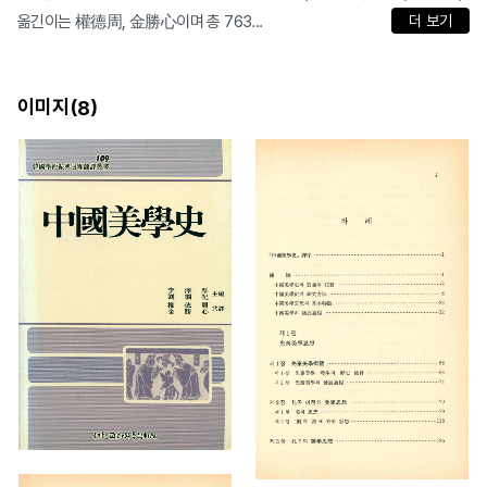
옮긴이는 權德周, 金勝心이며 총 763...
더 보기
이미지(
)
8