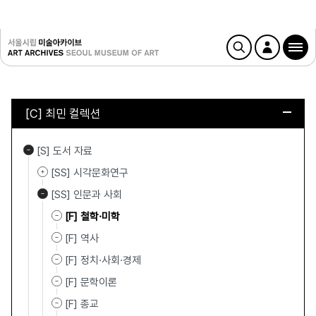
[C] 최민 컬렉션
[S] 도서 자료
[SS] 시각문화연구
[SS] 인문과 사회
[F] 철학·미학
[F] 역사
[F] 정치·사회·경제
[F] 문학이론
[F] 종교