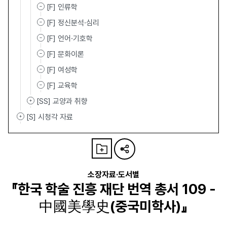
[F] 인류학
[F] 정신분석·심리
[F] 언어·기호학
[F] 문화이론
[F] 여성학
[F] 교육학
[SS] 교양과 취향
[S] 시청각 자료
소장자료·도서별
『한국 학술 진흥 재단 번역 총서 109 -
中國美學史(중국미학사)』