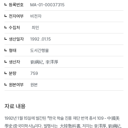
등록번호
MA-01-00037315
전자여부
비전자
수집처
최민
생산일자
1992 .01.15
형태
도서간행물
생산자
劉綱紀, 李澤厚
분량
759
원본여부
원본
자료 내용
1992년 1월 15일에 발간된 『한국 학술 진흥 재단 번역 총서 109 - 中國美
學史(중국미학사)』이다. 발행사는 大韓敎科書, 저자는 李澤厚, 劉綱紀,