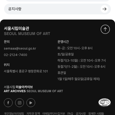
공지사항
문의
운영시간
화-금 : 오전 10시-오후 8시
semaaa@seoul.go.kr
토/일/공휴일
02-2124-7400
하절기(3-10월) : 오전 10시-오후 7시
위치
동절기(11-2월) : 오전 10시-오후 6시
서울특별시 종로구 평창문화로 101
휴관일
1월 1일/매주 월요일(공휴일 제외)
로
고
개인정보처리방침
저작권 정책
이메일무단수집거부
FAQ
공지사항
함께한 사람들