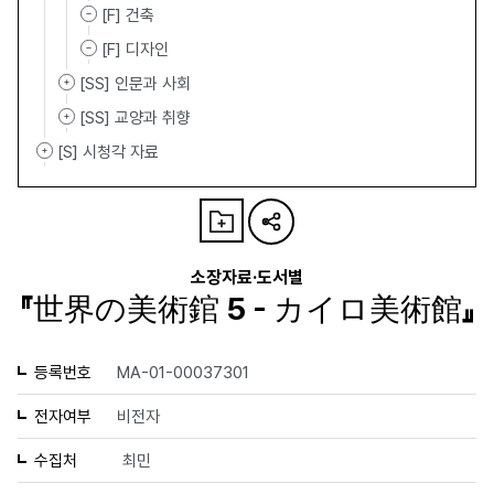
[F] 건축
[F] 디자인
[SS] 인문과 사회
[SS] 교양과 취향
[S] 시청각 자료
소장자료·도서별
『世界の美術錧 5 - カイロ美術館』
등록번호
MA-01-00037301
전자여부
비전자
수집처
최민