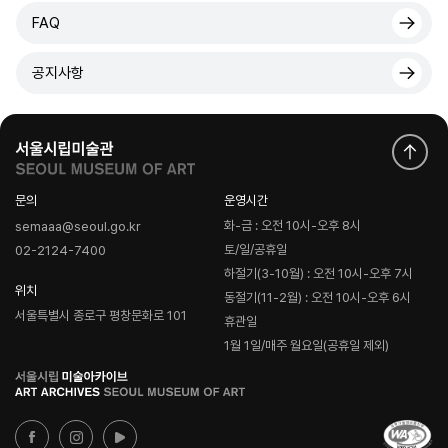
FAQ
공지사항
문의
운영시간
화-금 : 오전 10시-오후 8시
semaaa@seoul.go.kr
토/일/공휴일
02-2124-7400
하절기(3-10월) : 오전 10시-오후 7시
위치
동절기(11-2월) : 오전 10시-오후 6시
서울특별시 종로구 평창문화로 101
휴관일
1월 1일/매주 월요일(공휴일 제외)
로
고