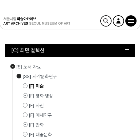
[C] 최민 컬렉션
[S] 도서 자료
[SS] 시각문화연구
[F] 미술
[F] 영화·영상
[F] 사진
[F] 매체연구
[F] 만화
[F] 대중문화