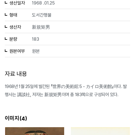
생산일자
1968 .01.25
형태
도서간행물
생산자
新規矩男
분량
183
원본여부
원본
자료 내용
1968년 1월 25일에 발간된 『世界の美術錧 5 - カイロ美術館』이다. 발
행사는 講談社, 저자는 新規矩男이며 총 183쪽으로 구성되어 있다.
이미지(
)
4