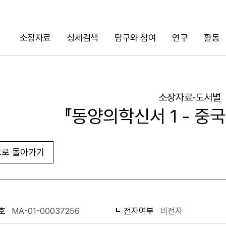
소장자료
상세검색
탐구와 참여
연구
활동
검색
소장자료·도서별
『동양의학신서 1 - 중
로 돌아가기
URL 복사
화면인쇄
호
MA-01-00037256
전자여부
비전자