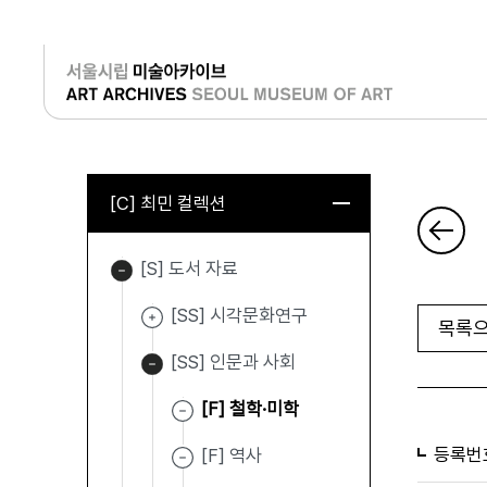
로그인
[C] 최민 컬렉션
[S] 도서 자료
[SS] 시각문화연구
목록으
[SS] 인문과 사회
[F] 철학·미학
등록번
[F] 역사