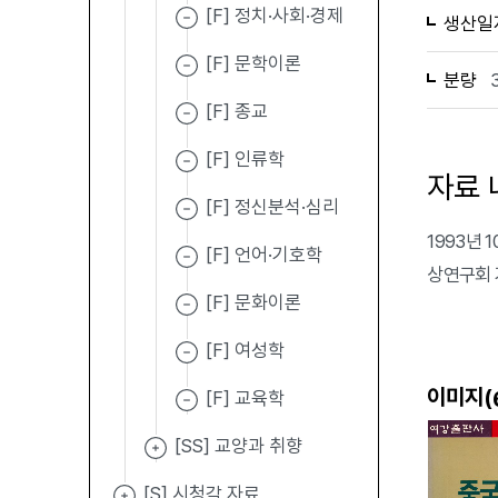
[F] 정치·사회·경제
생산일
[F] 문학이론
분량
[F] 종교
[F] 인류학
자료 
[F] 정신분석·심리
1993년
[F] 언어·기호학
상연구회 
[F] 문화이론
[F] 여성학
이미지(
[F] 교육학
[SS] 교양과 취향
[S] 시청각 자료