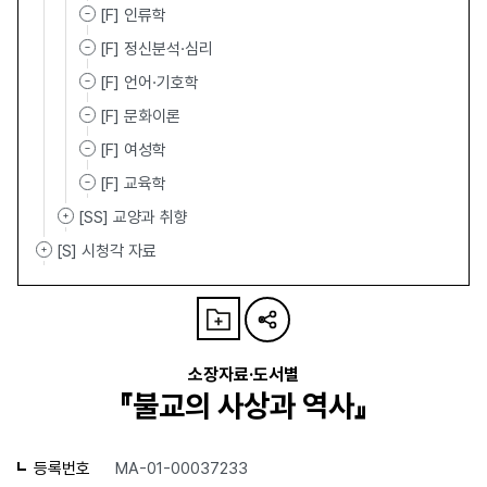
[F] 인류학
[F] 정신분석·심리
[F] 언어·기호학
[F] 문화이론
[F] 여성학
[F] 교육학
[SS] 교양과 취향
[S] 시청각 자료
소장자료·도서별
『불교의 사상과 역사』
등록번호
MA-01-00037233