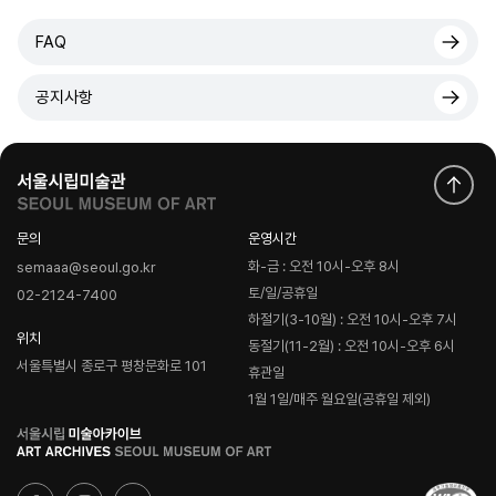
FAQ
공지사항
문의
운영시간
화-금 : 오전 10시-오후 8시
semaaa@seoul.go.kr
토/일/공휴일
02-2124-7400
하절기(3-10월) : 오전 10시-오후 7시
위치
동절기(11-2월) : 오전 10시-오후 6시
서울특별시 종로구 평창문화로 101
휴관일
1월 1일/매주 월요일(공휴일 제외)
로
고