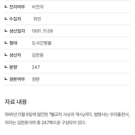
전자여부
비전자
수집처
최민
생산일자
1991 .11.09
형태
도서간행물
생산자
김한융
분량
247
원본여부
원본
자료 내용
1991년 11월 9일에 발간된 『불교의 사상과 역사』이다. 발행사는 우리출판사,
저자는 김한융이며 총 247쪽으로 구성되어 있다.