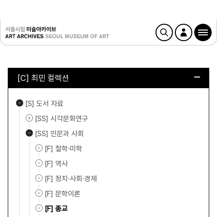
[C] 최민 컬렉션
[S] 도서 자료
[SS] 시각문화연구
[SS] 인문과 사회
[F] 철학·미학
[F] 역사
[F] 정치·사회·경제
[F] 문학이론
[F] 종교