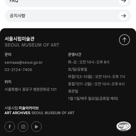
FAQ
공지사항
문의
운영시간
화-금 : 오전 10시-오후 8시
semaaa@seoul.go.kr
토/일/공휴일
02-2124-7400
하절기(3-10월) : 오전 10시-오후 7시
위치
동절기(11-2월) : 오전 10시-오후 6시
서울특별시 종로구 평창문화로 101
휴관일
1월 1일/매주 월요일(공휴일 제외)
로
고