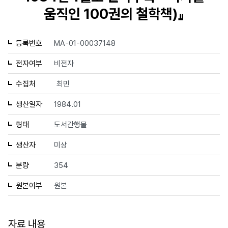
움직인 100권의 철학책)』
등록번호
MA-01-00037148
전자여부
비전자
수집처
최민
생산일자
1984.01
형태
도서간행물
생산자
미상
분량
354
원본여부
원본
자료 내용