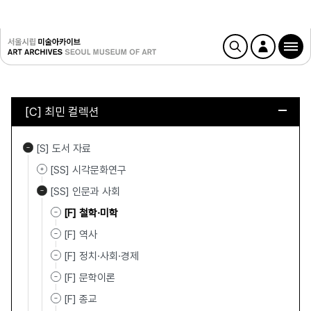
[C] 최민 컬렉션
[S] 도서 자료
[SS] 시각문화연구
[SS] 인문과 사회
[F] 철학·미학
[F] 역사
[F] 정치·사회·경제
[F] 문학이론
[F] 종교