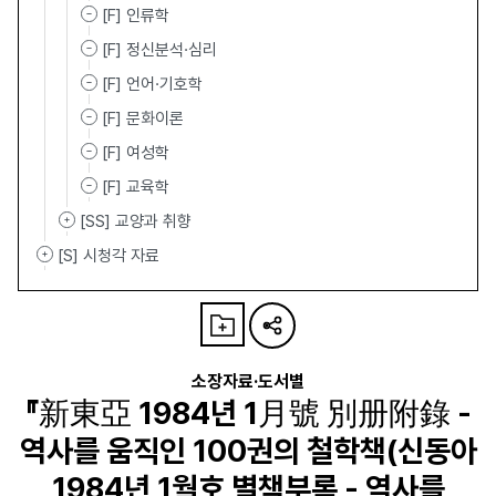
[F] 인류학
[F] 정신분석·심리
[F] 언어·기호학
[F] 문화이론
[F] 여성학
[F] 교육학
[SS] 교양과 취향
[S] 시청각 자료
소장자료·도서별
『新東亞 1984년 1月號 別册附錄 -
역사를 움직인 100권의 철학책(신동아
1984년 1월호 별책부록 - 역사를