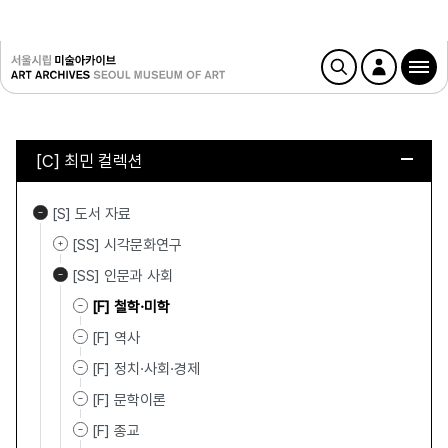
[C] 최민 컬렉션
[S] 도서 자료
[SS] 시각문화연구
[SS] 인문과 사회
[F] 철학·미학
[F] 역사
[F] 정치·사회·경제
[F] 문학이론
[F] 종교