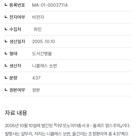
등록번호
MA-01-00037114
전자여부
비전자
수집처
최민
생산일자
2005 .10.10
형태
도서간행물
생산자
니콜래스 쏘번
분량
437
원본여부
원본
자료 내용
2005년 10월 10일에 발간된 『아우또노미아총서 8 - 들뢰즈 맑스주의』이다.
발행사는 갈무리, 저자는 니콜래스 쏘번, 옮긴이는 조정환이며 총 437쪽으