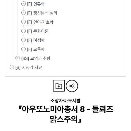
[F] 인류학
[F] 정신분석·심리
[F] 언어·기호학
[F] 문화이론
[F] 여성학
[F] 교육학
[SS] 교양과 취향
[S] 시청각 자료
소장자료·도서별
『아우또노미아총서 8 - 들뢰즈
맑스주의』