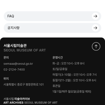
FAQ
공지사항
문의
운영시간
화-금 : 오전 10시-오후 8시
semaaa@seoul.go.kr
토/일/공휴일
02-2124-7400
하절기(3-10월) : 오전 10시-오후 7시
위치
동절기(11-2월) : 오전 10시-오후 6시
서울특별시 종로구 평창문화로 101
휴관일
1월 1일/매주 월요일(공휴일 제외)
로
고