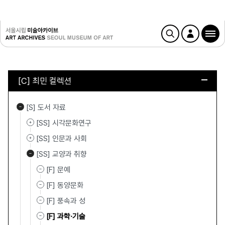
[C] 최민 컬렉션
[S] 도서 자료
[SS] 시각문화연구
[SS] 인문과 사회
[SS] 교양과 취향
[F] 문예
[F] 동양문화
[F] 풍속과 성
[F] 과학·기술