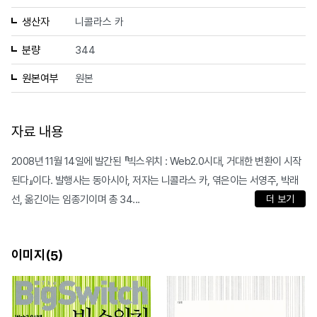
생산자
니콜라스 카
분량
344
원본여부
원본
자료 내용
2008년 11월 14일에 발간된 『빅스위치 : Web2.0시대, 거대한 변환이 시작
된다』이다. 발행사는 동아시아, 저자는 니콜라스 카, 엮은이는 서영주, 박래
선, 옮긴이는 임종기이며 총 34...
더 보기
이미지(
)
5