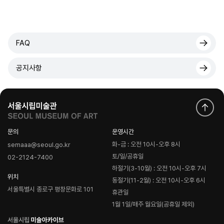
FAQ
공지사항
문의
운영시간
화-금 : 오전 10시-오후 8시
semaaa@seoul.go.kr
토/일/공휴일
02-2124-7400
하절기(3-10월) : 오전 10시-오후 7시
위치
동절기(11-2월) : 오전 10시-오후 6시
서울특별시 종로구 평창문화로 101
휴관일
1월 1일/매주 월요일(공휴일 제외)
로
고