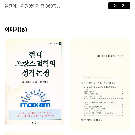
옮긴이는 이원영이며 총 360쪽...
더 보기
이미지(
)
6