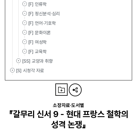
[F] 인류학
[F] 정신분석·심리
[F] 언어·기호학
[F] 문화이론
[F] 여성학
[F] 교육학
[SS] 교양과 취향
[S] 시청각 자료
소장자료·도서별
『갈무리 신서 9 - 현대 프랑스 철학의
성격 논쟁』