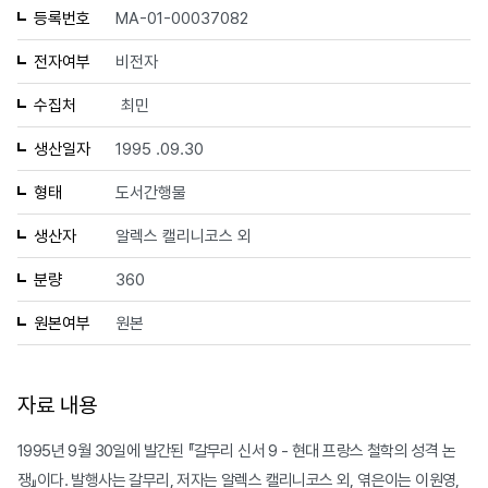
등록번호
MA-01-00037082
전자여부
비전자
수집처
최민
생산일자
1995 .09.30
형태
도서간행물
생산자
알렉스 캘리니코스 외
분량
360
원본여부
원본
자료 내용
1995년 9월 30일에 발간된 『갈무리 신서 9 - 현대 프랑스 철학의 성격 논
쟁』이다. 발행사는 갈무리, 저자는 알렉스 캘리니코스 외, 엮은이는 이원영,