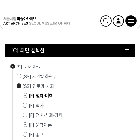
[C] 최민 컬렉션
[S] 도서 자료
[SS] 시각문화연구
[SS] 인문과 사회
[F] 철학·미학
[F] 역사
[F] 정치·사회·경제
[F] 문학이론
[F] 종교