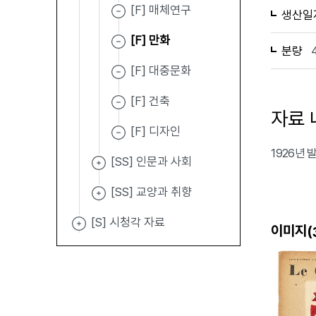
[F] 매체연구
생산일
[F] 만화
분량
[F] 대중문화
[F] 건축
자료 
[F] 디자인
1926년 
[SS] 인문과 사회
[SS] 교양과 취향
[S] 시청각 자료
이미지(