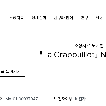
소장자료
상세검색
탐구와 참여
연구
활동
검색
소장자료·도서별
『La Crapouillot』 
로 돌아가기
URL 복사
화면인쇄
호
MA-01-00037047
전자여부
비전자