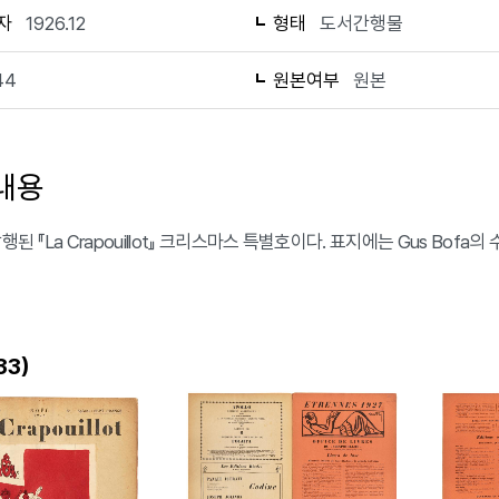
자
1926.12
형태
도서간행물
44
원본여부
원본
내용
발행된 『La Crapouillot』 크리스마스 특별호이다. 표지에는 Gus Bofa
)
33