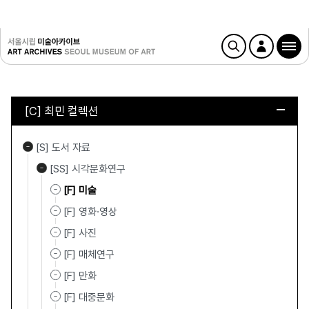
[C] 최민 컬렉션
[S] 도서 자료
[SS] 시각문화연구
[F] 미술
[F] 영화·영상
[F] 사진
[F] 매체연구
[F] 만화
[F] 대중문화