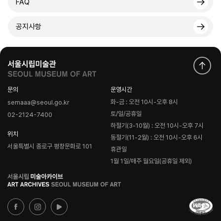
FAQ
공지사항
문의
운영시간
화-금 : 오전 10시-오후 8시
semaaa@seoul.go.kr
토/일/공휴일
02-2124-7400
하절기(3-10월) : 오전 10시-오후 7시
위치
동절기(11-2월) : 오전 10시-오후 6시
서울특별시 종로구 평창문화로 101
휴관일
1월 1일/매주 월요일(공휴일 제외)
로
고