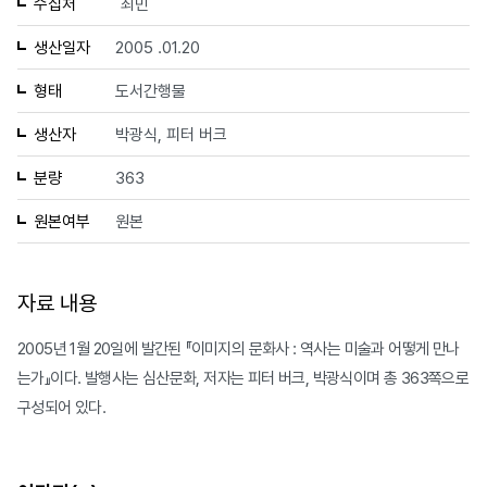
수집처
최민
생산일자
2005 .01.20
형태
도서간행물
생산자
박광식, 피터 버크
분량
363
원본여부
원본
자료 내용
2005년 1월 20일에 발간된 『이미지의 문화사 : 역사는 미술과 어떻게 만나
는가』이다. 발행사는 심산문화, 저자는 피터 버크, 박광식이며 총 363쪽으로
구성되어 있다.