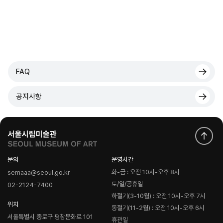
FAQ
공지사항
문의
운영시간
화-금 : 오전 10시-오후 8시
semaaa@seoul.go.kr
토/일/공휴일
02-2124-7400
하절기(3-10월) : 오전 10시-오후 7시
위치
동절기(11-2월) : 오전 10시-오후 6시
서울특별시 종로구 평창문화로 101
휴관일