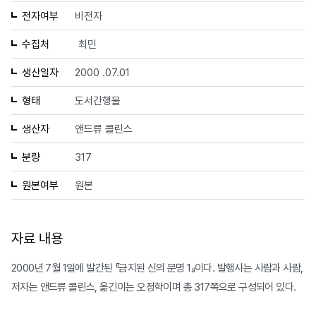
전자여부
비전자
수집처
최민
생산일자
2000 .07.01
형태
도서간행물
생산자
앤드류 콜린스
분량
317
원본여부
원본
자료 내용
2000년 7월 1일에 발간된 『금지된 신의 문명 1』이다. 발행사는 사람과 사람,
저자는 앤드류 콜린스, 옮긴이는 오정학이며 총 317쪽으로 구성되어 있다.