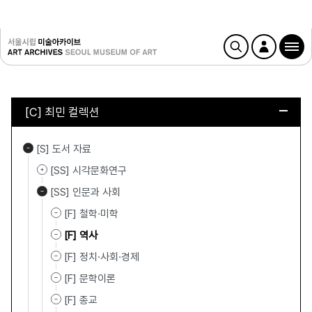
[C] 최민 컬렉션
[S] 도서 자료
[SS] 시각문화연구
[SS] 인문과 사회
[F] 철학·미학
[F] 역사
[F] 정치·사회·경제
[F] 문학이론
[F] 종교