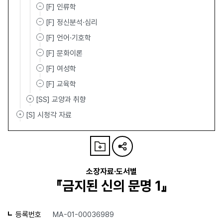
[F] 인류학
[F] 정신분석·심리
[F] 언어·기호학
[F] 문화이론
[F] 여성학
[F] 교육학
[SS] 교양과 취향
[S] 시청각 자료
소장자료·도서별
『금지된 신의 문명 1』
등록번호
MA-01-00036989