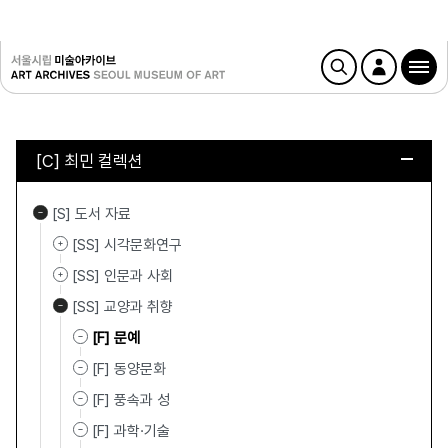
[C] 최민 컬렉션
[S] 도서 자료
[SS] 시각문화연구
[SS] 인문과 사회
[SS] 교양과 취향
[F] 문예
[F] 동양문화
[F] 풍속과 성
[F] 과학·기술