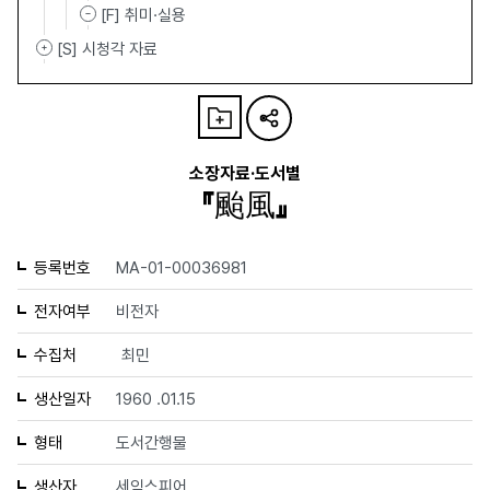
[F] 취미·실용
[S] 시청각 자료
소장자료·도서별
『颱風』
등록번호
MA-01-00036981
전자여부
비전자
수집처
최민
생산일자
1960 .01.15
형태
도서간행물
생산자
세익스피어