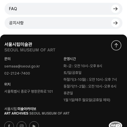
FAQ
공지사항
문의
운영시간
화-금 : 오전 10시-오후 8시
semaaa@seoul.go.kr
토/일/공휴일
02-2124-7400
하절기(3-10월) : 오전 10시-오후 7시
위치
동절기(11-2월) : 오전 10시-오후 6시
서울특별시 종로구 평창문화로 101
휴관일
1월 1일/매주 월요일(공휴일 제외)
로
고