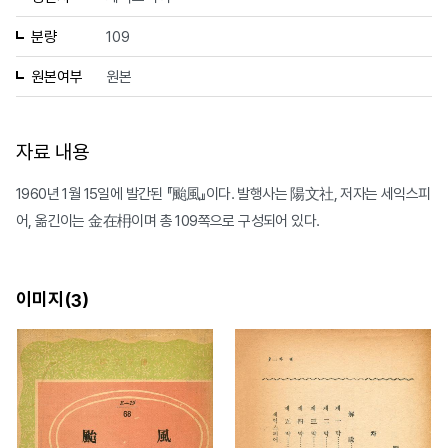
분량
109
원본여부
원본
자료 내용
1960년 1월 15일에 발간된 『颱風』이다. 발행사는 陽文社, 저자는 세익스피
어, 옮긴이는 金在枏이며 총 109쪽으로 구성되어 있다.
이미지(
)
3