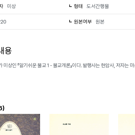
자
미상
형태
도서간행물
220
원본여부
원본
내용
 미상인 『알기쉬운 불교 1 - 불교개론』이다. 발행사는 현암사, 저자는 
)
6