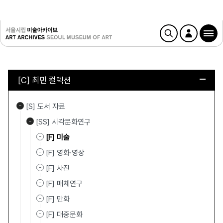
[C] 최민 컬렉션
[S] 도서 자료
[SS] 시각문화연구
[F] 미술
[F] 영화·영상
[F] 사진
[F] 매체연구
[F] 만화
[F] 대중문화