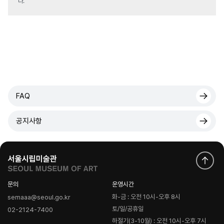
다.
FAQ
공지사항
문의
운영시간
화-금 : 오전 10시-오후 8시
semaaa@seoul.go.kr
토/일/공휴일
02-2124-7400
하절기(3-10월) : 오전 10시-오후 7시