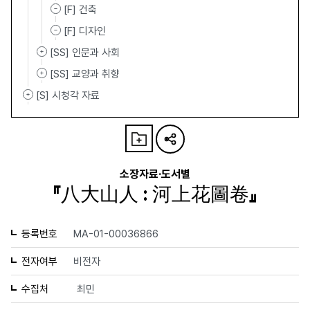
[F] 건축
[F] 디자인
[SS] 인문과 사회
[SS] 교양과 취향
[S] 시청각 자료
소장자료·도서별
『八大山人 : 河上花圖卷』
등록번호
MA-01-00036866
전자여부
비전자
수집처
최민