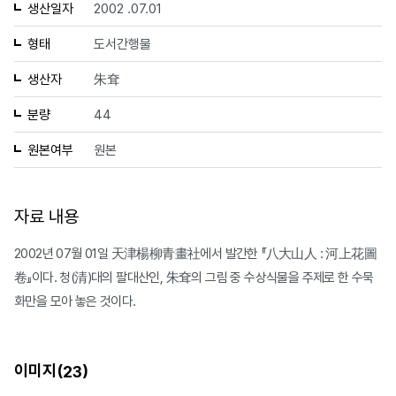
생산일자
2002 .07.01
형태
도서간행물
생산자
朱耷
분량
44
원본여부
원본
자료 내용
2002년 07월 01일 天津楊柳青畫社에서 발간한 『八大山人 : 河上花圖
卷』이다. 청(清)대의 팔대산인, 朱耷의 그림 중 수상식물을 주제로 한 수묵
화만을 모아 놓은 것이다.
이미지(
)
23