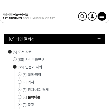
[C] 최민 컬렉션
[S] 도서 자료
[SS] 시각문화연구
[SS] 인문과 사회
[F] 철학·미학
[F] 역사
[F] 정치·사회·경제
[F] 문학이론
[F] 종교