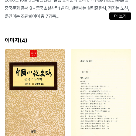
2000년 10월 5일에 발간된 『살림 중국문화 총서 8 - 中國小說史略(살림
중국문화 총서 8 - 중국소설사략)』이다. 발행사는 살림출판사, 저자는 노신,
옮긴이는 조관희이며 총 771쪽...
더 보기
이미지(
)
4