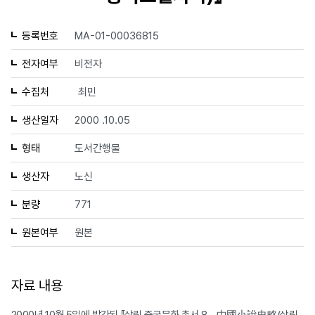
등록번호
MA-01-00036815
전자여부
비전자
수집처
최민
생산일자
2000 .10.05
형태
도서간행물
생산자
노신
분량
771
원본여부
원본
자료 내용