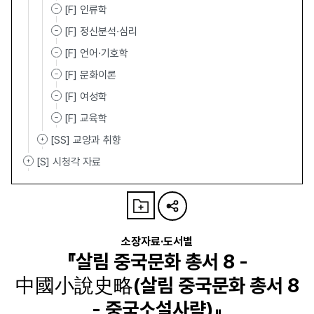
[F] 인류학
[F] 정신분석·심리
[F] 언어·기호학
[F] 문화이론
[F] 여성학
[F] 교육학
[SS] 교양과 취향
[S] 시청각 자료
소장자료·도서별
『살림 중국문화 총서 8 -
中國小說史略(살림 중국문화 총서 8
- 중국소설사략)』