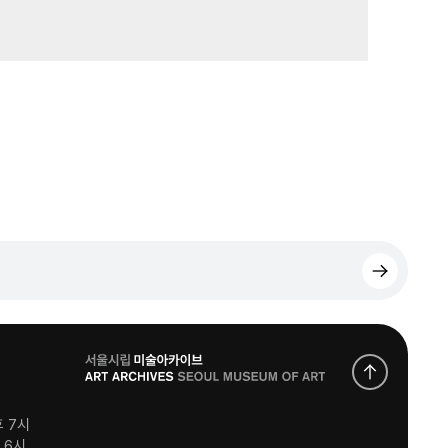
로
고
후 7시
후 6시