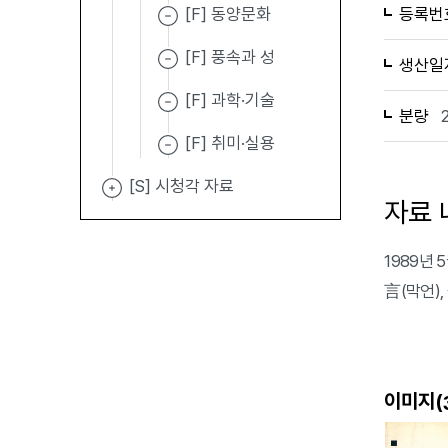
[F] 동양문화
등록번
[F] 풍속과 성
생산일
[F] 과학·기술
분량
[F] 취미·실용
[S] 시청각 자료
자료 
1989년
言(막언)
이미지(