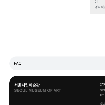
며,
영리적
FAQ
문
se
02
위