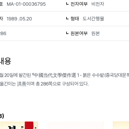
호
MA-01-00036795
전자여부
비전자
자
1989 .05.20
형태
도서간행물
286
원본여부
원본
내용
 5월 20일에 발간된 『中國当代文學傑作選 1 - 붉은 수수밭(중국당대문학걸
, 옮긴이는 洪熹이며 총 286쪽으로 구성되어 있다.
)
3