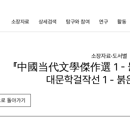
소장자료
상세검색
탐구와 참여
연구
활동
검색
소장자료·도서별
『中國当代文學傑作選 1 - 
대문학걸작선 1 - 붉
로 돌아가기
URL 복사
화면인쇄