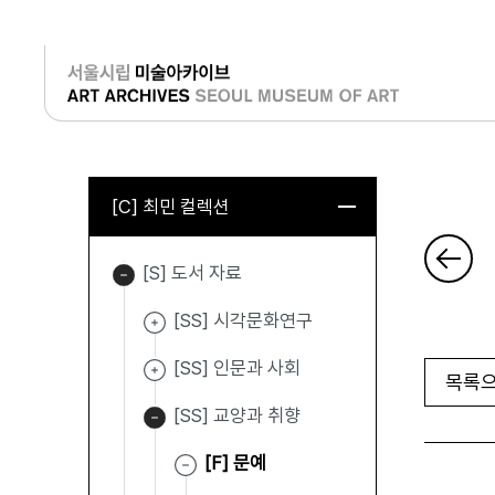
로그인
[C] 최민 컬렉션
[S] 도서 자료
[SS] 시각문화연구
[SS] 인문과 사회
목록으
[SS] 교양과 취향
[F] 문예