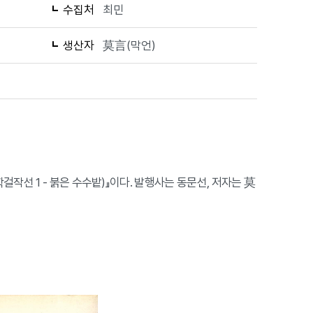
수집처
최민
생산자
莫言(막언)
작선 1 - 붉은 수수밭)』이다. 발행사는 동문선, 저자는 莫