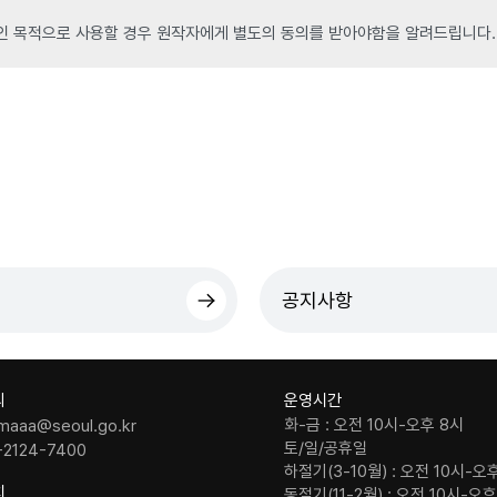
인 목적으로 사용할 경우 원작자에게 별도의 동의를 받아야함을 알려드립니다.
공지사항
의
운영시간
화-금 : 오전 10시-오후 8시
maaa@seoul.go.kr
토/일/공휴일
-2124-7400
하절기(3-10월) : 오전 10시-오
치
동절기(11-2월) : 오전 10시-오