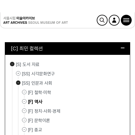
[C] 최민 컬렉션
[S] 도서 자료
[SS] 시각문화연구
[SS] 인문과 사회
[F] 철학·미학
[F] 역사
[F] 정치·사회·경제
[F] 문학이론
[F] 종교