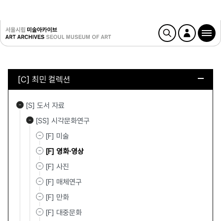
[C] 최민 컬렉션
[S] 도서 자료
[SS] 시각문화연구
[F] 미술
[F] 영화·영상
[F] 사진
[F] 매체연구
[F] 만화
[F] 대중문화