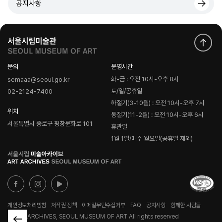
공지사항
문의
운영시간
화-금 : 오전 10시-오후 8시
semaaa@seoul.go.kr
토/일/공휴일
02-2124-7400
하절기(3-10월) : 오전 10시-오후 7시
위치
동절기(11-2월) : 오전 10시-오후 6시
서울특별시 종로구 평창문화로 101
휴관일
1월 1일/매주 월요일(공휴일 제외)
로
고
개인정보처리방침
저작권 정책
이메일무단수집거부
FAQ
공지사항
함께한 사람들
© ART ARCHIVES, SEOUL MUSEUM OF ART All rights reserved