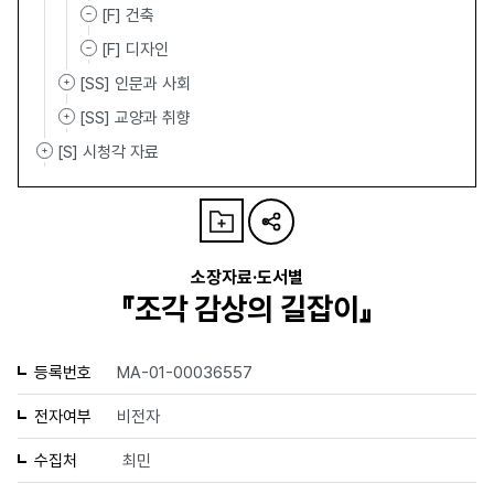
[F] 건축
[F] 디자인
[SS] 인문과 사회
[SS] 교양과 취향
[S] 시청각 자료
소장자료·도서별
『조각 감상의 길잡이』
등록번호
MA-01-00036557
전자여부
비전자
수집처
최민