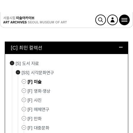
[C] 최민 컬렉션
[S] 도서 자료
[SS] 시각문화연구
[F] 미술
[F] 영화·영상
[F] 사진
[F] 매체연구
[F] 만화
[F] 대중문화