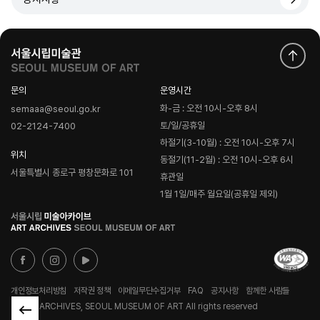
문의
운영시간
화-금 : 오전 10시-오후 8시
semaaa@seoul.go.kr
토/일/공휴일
02-2124-7400
하절기(3-10월) : 오전 10시-오후 7시
위치
동절기(11-2월) : 오전 10시-오후 6시
서울특별시 종로구 평창문화로 101
휴관일
1월 1일/매주 월요일(공휴일 제외)
로
고
개인정보처리방침
저작권 정책
이메일무단수집거부
FAQ
공지사항
함께한 사람들
© ART ARCHIVES, SEOUL MUSEUM OF ART All rights reserved